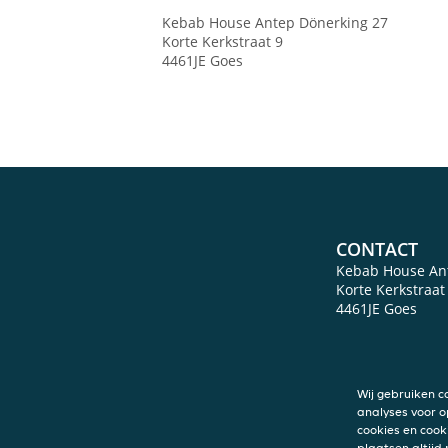
Kebab House Antep Dönerking 27
Korte Kerkstraat 9
4461JE
Goes
CONTACT
Kebab House An
Korte Kerkstraat
4461JE
Goes
Wij gebruiken c
analyses voor o
cookies en cook
plaatsen altijd