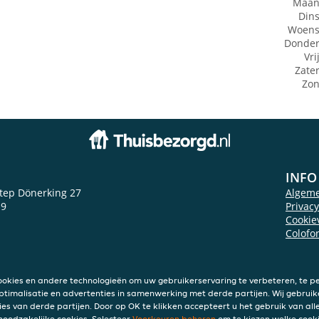
Maan
Din
Woens
Donde
Vri
Zate
Zo
INFO
tep Dönerking 27
Algem
 9
Privac
Cookie
Colofo
ookies en andere technologieën om uw gebruikerservaring te verbeteren, te pe
ptimalisatie en advertenties in samenwerking met derde partijen. Wij gebruik
ies van derde partijen. Door op OK te klikken accepteert u het gebruik van alle
 noodzakelijke cookies. Selecteer
Voorkeuren beheren
om te kiezen welke cooki