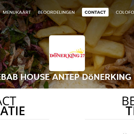
MENUKAART
BEOORDELINGEN
CONTACT
COLOF
EBAB HOUSE ANTEP DöNERKING 
ACT
B
ATIE
T