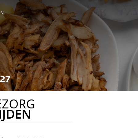
ON
27
EZORG
IJDEN